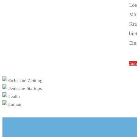
Lös
Mö
Kra
bie
Ein
Anf