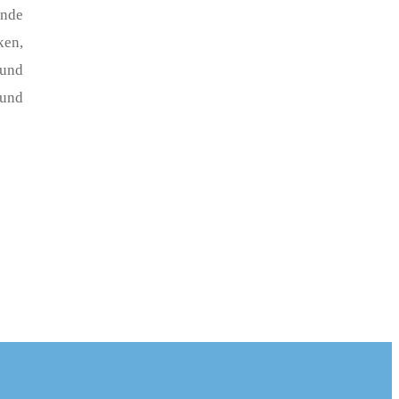
ende
en,
 und
 und