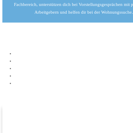
Fachbereich, unterstützen dich bei Vorstellungsgesprächen mit p
Arbeitgebern und helfen dir bei der Wohnungssuche
KOSTENFREIE BERATUNG:
+49 (0) 351 426 409 86