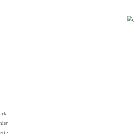
arkt
hier
rte