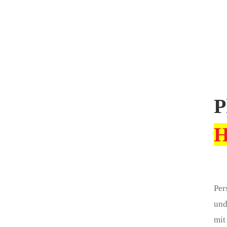
Über
uns
P
H
Per
und
mi