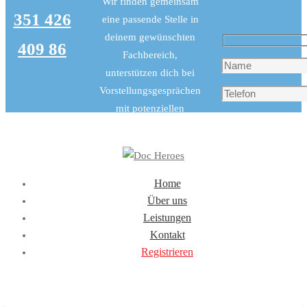
Wir finden gemeinsam
351 426
eine passende Stelle in
deinem gewünschten
409 86
Fachbereich,
unterstützen dich bei
Vorstellungsgesprächen
mit potenziellen
Arbeitgebern und
helfen dir bei der
Wohnungssuche.
Home
Über uns
Leistungen
Kontakt
Registrieren
Impressum
I
Datenschutz